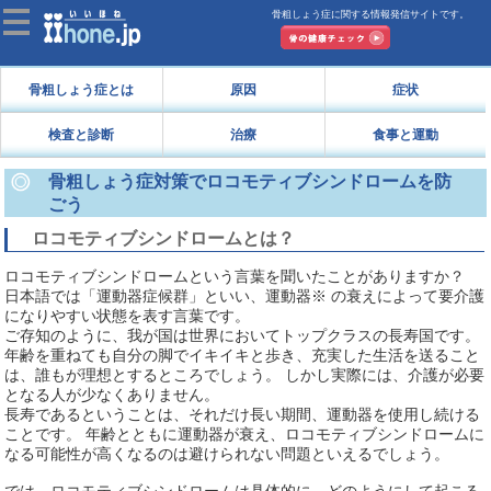
骨粗しょう症に関する情報発信サイトです。
骨粗しょう症とは
原因
症状
検査と診断
治療
食事と運動
骨粗しょう症対策でロコモティブシンドロームを防
ごう
ロコモティブシンドロームとは？
ロコモティブシンドロームという言葉を聞いたことがありますか？
日本語では「運動器症候群」といい、運動器※ の衰えによって要介護
になりやすい状態を表す言葉です。
ご存知のように、我が国は世界においてトップクラスの長寿国です。
年齢を重ねても自分の脚でイキイキと歩き、充実した生活を送ること
は、誰もが理想とするところでしょう。 しかし実際には、介護が必要
となる人が少なくありません。
長寿であるということは、それだけ長い期間、運動器を使用し続ける
ことです。 年齢とともに運動器が衰え、ロコモティブシンドロームに
なる可能性が高くなるのは避けられない問題といえるでしょう。